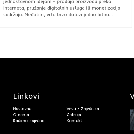
jednostavnom idejom – prodaja proizvoda preko
interneta, pružanje digitalnih usluga ili monetizacija
sadržaja. Međutim, vrlo brzo dolazi jedno bitno...
Linkovi
V
Naslovna
Vesti / Zajednica
O nama
Galerija
Radimo zajedno
Kontakt