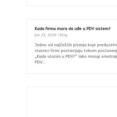
Kada firma mora da uđe u PDV sistem?
jun 23, 2026
Blog
Jedno od najčešćih pitanja koje preduzetni
vlasnici firmi postavljaju tokom poslovanj
„Kada ulazim u PDV?“ Iako mnogi smatraj
PDV...