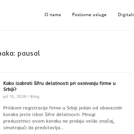
O nama
Poslovne usluge
Digital
naka:
pausal
Kako izabrati šifru delatnosti pri osnivanju firme u
Srbiji?
jul 13, 2026
Blog
Prilikom registracije firme u Srbiji jedan od obaveznih
koraka jeste izbor šifre delatnosti. Mnogi
preduzetnici ovom koraku ne pridaju veliki značaj,
smatrajući da predstavlja...