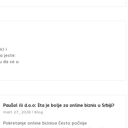
ci i
a jeste:
u da se u
Paušal ili d.o.o: šta je bolje za online biznis u Srbiji?
mart 27, 2026
Blog
Pokretanje online biznisa često počinje