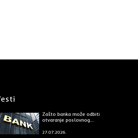
esti
Zašto banka može odbiti
otvaranje poslovnog
računa?
27.07.2026.