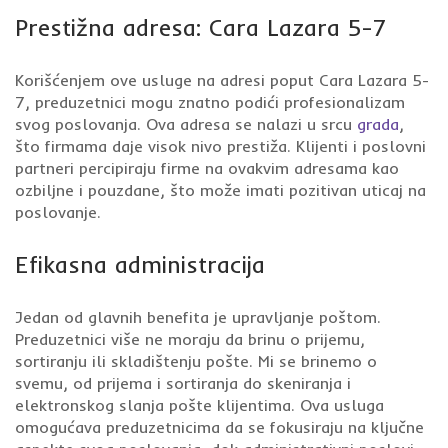
Prestižna adresa: Cara Lazara 5-7
Korišćenjem ove usluge na adresi poput Cara Lazara 5-
7, preduzetnici mogu znatno podići profesionalizam
svog poslovanja. Ova adresa se nalazi u srcu
grada
,
što firmama daje visok nivo prestiža. Klijenti i poslovni
partneri percipiraju firme na ovakvim adresama kao
ozbiljne i pouzdane, što može imati pozitivan uticaj na
poslovanje.
Efikasna administracija
Jedan od glavnih benefita je upravljanje poštom.
Preduzetnici više ne moraju da brinu o prijemu,
sortiranju ili skladištenju pošte. Mi se brinemo o
svemu, od prijema i sortiranja do skeniranja i
elektronskog slanja pošte klijentima. Ova usluga
omogućava preduzetnicima da se fokusiraju na ključne