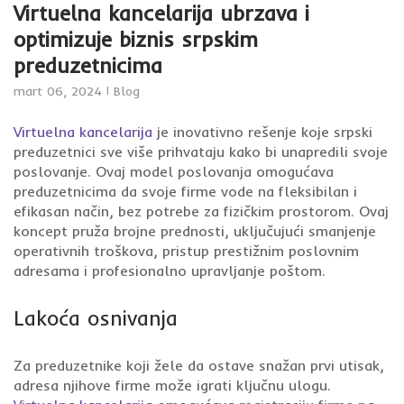
Virtuelna kancelarija ubrzava i
optimizuje biznis srpskim
preduzetnicima
mart 06, 2024
Blog
Virtuelna kancelarija
je inovativno rešenje koje srpski
preduzetnici sve više prihvataju kako bi unapredili svoje
poslovanje. Ovaj model poslovanja omogućava
preduzetnicima da svoje firme vode na fleksibilan i
efikasan način, bez potrebe za fizičkim prostorom. Ovaj
koncept pruža brojne prednosti, uključujući smanjenje
operativnih troškova, pristup prestižnim poslovnim
adresama i profesionalno upravljanje poštom.
Lakoća osnivanja
Za preduzetnike koji žele da ostave snažan prvi utisak,
adresa njihove firme može igrati ključnu ulogu.