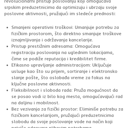
revolucionarni pristup poslovanju koji omogućava
srpskim preduzetnicima da optimizuju i ubrzaju svoje
poslovne aktivnosti, pružajući im sledeće prednosti:
Smanjeni operativni troškovi: Umanjuje potrebu za
fizičkim prostorom, što direktno smanjuje troškove
iznajmljivanja i održavanja kancelarije.
Pristup prestižnim adresama: Omogućava
registraciju poslovanja na uglednim lokacijama,
čime se podiže reputacija i kredibilitet firme.
Efikasno upravljanje administracijom: Uključuje
usluge kao što su prijem, sortiranje i elektronsko
slanje pošte, što oslobađa vreme za fokus na
ključne poslovne aktivnosti.
Fleksibilnost i sloboda rada: Pruža mogućnost da
se posao vodi iz bilo kog mesta, omogućavajući rad
na daljinu i mobilnost.
Bez vezivanja za fizički prostor: Eliminiše potrebu za
fizičkom kancelarijom, pružajući preduzetnicima
slobodu da svoje poslovanje vode na način koji
najviše odgovara njihovim potrebama.