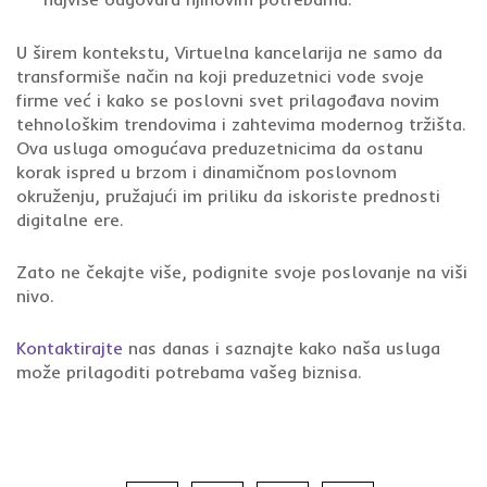
U širem kontekstu, Virtuelna kancelarija ne samo da
transformiše način na koji preduzetnici vode svoje
firme već i kako se poslovni svet prilagođava novim
tehnološkim trendovima i zahtevima modernog tržišta.
Ova usluga omogućava preduzetnicima da ostanu
korak ispred u brzom i dinamičnom poslovnom
okruženju, pružajući im priliku da iskoriste prednosti
digitalne ere.
Zato ne čekajte više, podignite svoje poslovanje na viši
nivo.
Kontaktirajte
nas danas i saznajte kako naša usluga
može prilagoditi potrebama vašeg biznisa.