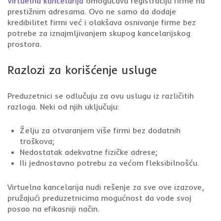
Virtuelna kancelarija
omogućava registraciju firme na
prestižnim adresama. Ovo ne samo da dodaje
kredibilitet firmi već i olakšava osnivanje firme bez
potrebe za iznajmljivanjem skupog kancelarijskog
prostora.
Razlozi za korišćenje usluge
Preduzetnici se odlučuju za ovu uslugu iz različitih
razloga. Neki od njih uključuju:
Želju za otvaranjem više firmi bez dodatnih
troškova;
Nedostatak adekvatne fizičke adrese;
Ili jednostavno potrebu za većom fleksibilnošću.
Virtuelna kancelarija nudi rešenje za sve ove izazove,
pružajući preduzetnicima mogućnost da vode svoj
posao na efikasniji način.